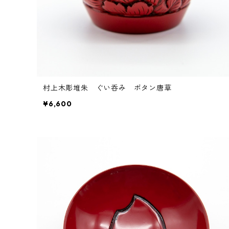
村上木彫堆朱 ぐい呑み ボタン唐草
¥6,600