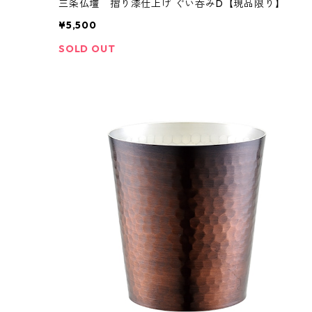
三条仏壇 摺り漆仕上げ ぐい呑みD【現品限り】
¥5,500
SOLD OUT