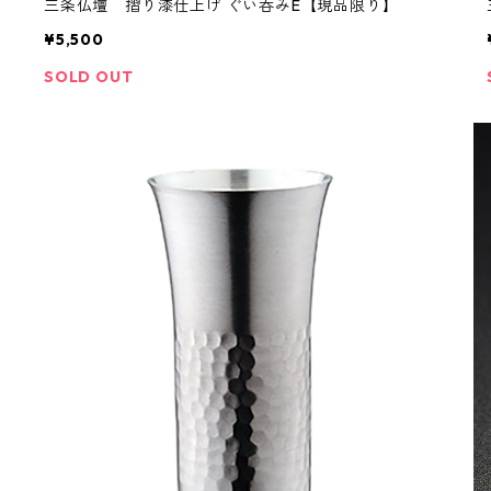
三条仏壇 摺り漆仕上げ ぐい呑みE【現品限り】
¥5,500
SOLD OUT