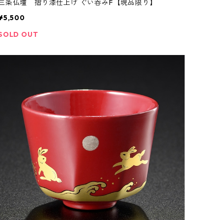
三条仏壇 摺り漆仕上げ ぐい呑みF【現品限り】
¥5,500
SOLD OUT