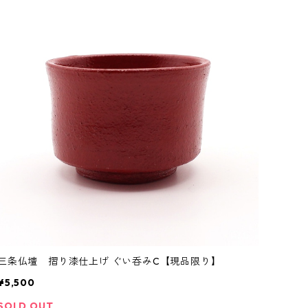
三条仏壇 摺り漆仕上げ ぐい呑みC【現品限り】
¥5,500
SOLD OUT