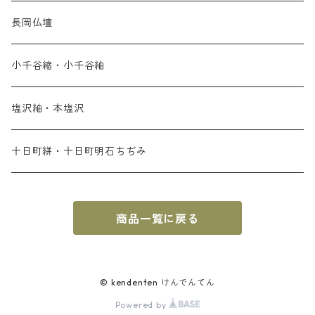
長岡仏壇
小千谷縮・小千谷紬
塩沢紬・本塩沢
十日町絣・十日町明石ちぢみ
商品一覧に戻る
© kendenten けんでんてん
Powered by