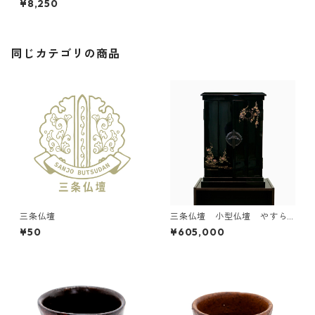
¥8,250
No.4857
同じカテゴリの商品
三条仏壇
三条仏壇 小型仏壇 やすら
ぎ（蒔絵柄2種あり）
¥50
¥605,000