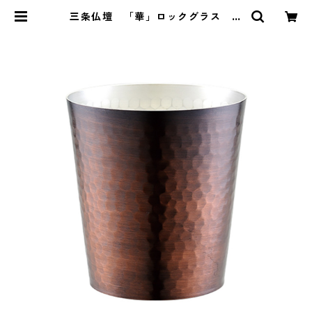
三条仏壇 「華」ロックグラス 槌
目・ブロンズ 300ml No.4857
| kendenten けんでんてん