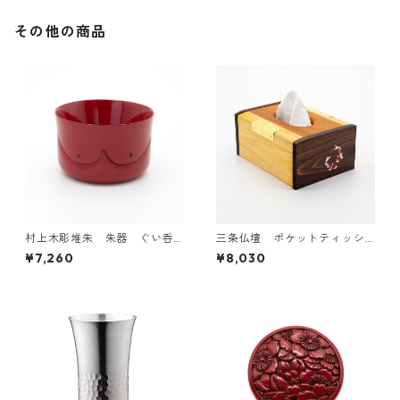
その他の商品
村上木彫堆朱 朱器 ぐい呑
三条仏壇 ポケットティッシ
み「山あり谷あり」
ュケース（錦鯉）
¥7,260
¥8,030