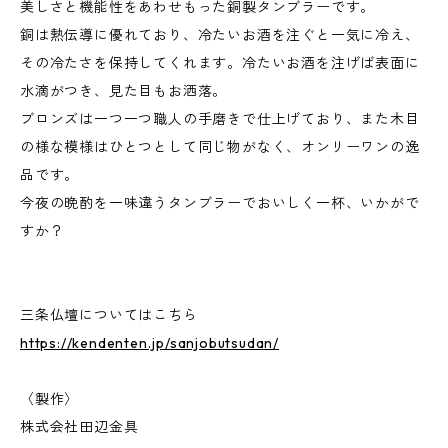
美しさと機能性をあわせもった銅製タンブラーです。
銅は熱伝導に優れており、冷たいお酒を注ぐと一気に冷え、
その冷たさを保持してくれます。冷たいお酒を注げば表面に
水滴がつき、見た目もお洒落。
ブロンズは一つ一つ職人の手磨きで仕上げており、また木目
の様な模様はひとつとして同じ物がなく、オンリーワンの逸
品です。
今夜の晩酌を一味違うタンブラーでおいしく一杯、いかがで
すか？
三条仏壇についてはこちら
https://kendenten.jp/sanjobutsudan/
〈製作〉
株式会社田辺金具