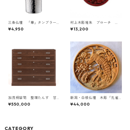
三条仏壇 「華」タンブラー
村上木彫堆朱 ブローチ
ストレート 槌目・艶消し 1
桜 上彫
¥4,950
¥13,200
40ml No.4697
加茂桐簞笥 整理たんす 甘
新潟・白根仏壇 木彫「孔雀
栗
に牡丹」
¥550,000
¥44,000
CATEGORY