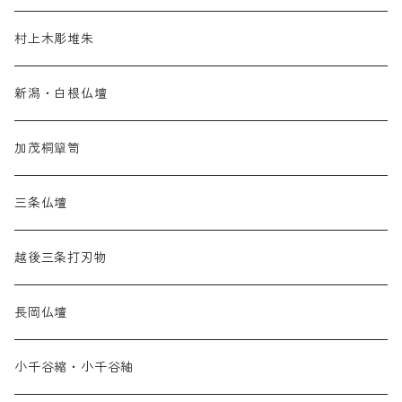
村上木彫堆朱
新潟・白根仏壇
加茂桐簞笥
三条仏壇
越後三条打刃物
長岡仏壇
小千谷縮・小千谷紬