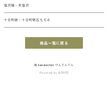
塩沢紬・本塩沢
十日町絣・十日町明石ちぢみ
商品一覧に戻る
© kendenten けんでんてん
Powered by