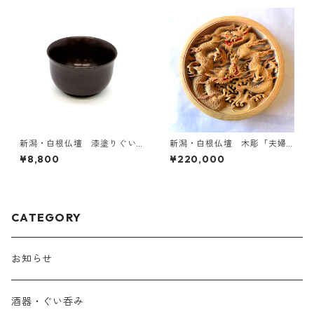
新潟・白根仏壇 漆塗りぐい
新潟・白根仏壇 木彫「夫婦
のみ B
龍」｜受注生産
¥8,800
¥220,000
CATEGORY
お知らせ
酒器・ぐい呑み