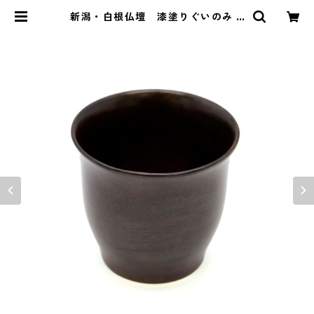
新潟・白根仏壇 漆塗りぐいのみ A
| kendenten けんでんてん