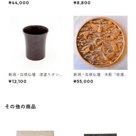
龍」
のみ B
¥44,000
¥8,800
新潟・白根仏壇 漆塗りタン
新潟・白根仏壇 木彫「佐渡
ブラー小
の朱鷺」
¥12,100
¥55,000
その他の商品