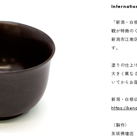
Internatio
「新潟・白
観が特徴の
新潟市江南
す。
塗りの仕上
大きく異な
いてからお
新潟・白根
https://ken
〈製作〉
友坂佛壇店