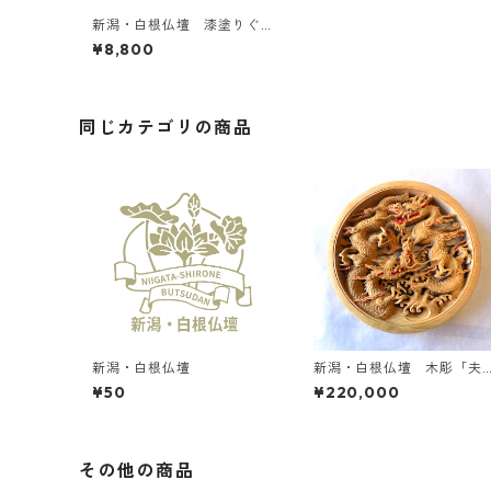
新潟・白根仏壇 漆塗りぐ
いのみ B
¥8,800
同じカテゴリの商品
新潟・白根仏壇
新潟・白根仏壇 木彫「夫
婦龍」｜受注生産
¥50
¥220,000
その他の商品