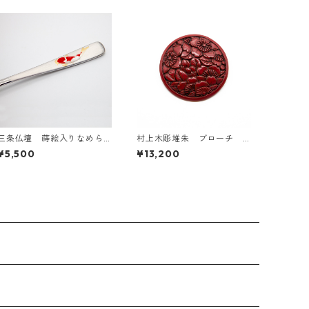
三条仏壇 蒔絵入りなめら
村上木彫堆朱 ブローチ
かカレースプーン1本（艶消
桜 上彫
¥5,500
¥13,200
し）絵柄2種あり