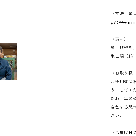
〈寸法 最
φ73×44 mm
〈素材〉
欅（けやき
亀田縞（綿
〈お取り扱
ご使用後は
うにしてく
たわし等の
変色する恐
さい。
〈お届け日