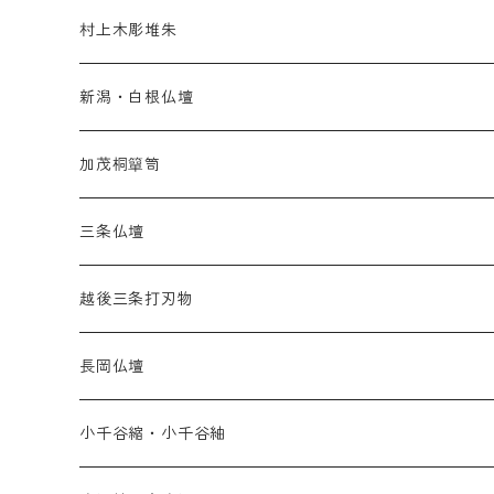
村上木彫堆朱
新潟・白根仏壇
加茂桐簞笥
三条仏壇
越後三条打刃物
長岡仏壇
小千谷縮・小千谷紬