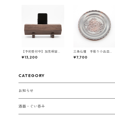
【予約受付中】加茂桐簞
三条仏壇 手彫り小品皿
笥 桐エコスピーカー 組
（桐箱入）絵柄10種あり
¥13,200
¥7,700
子付（焼桐 茶）
CATEGORY
お知らせ
酒器・ぐい呑み