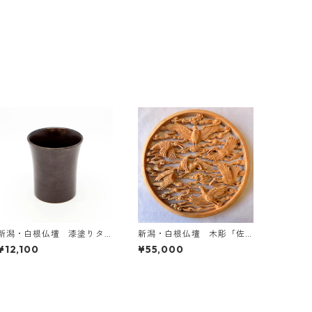
新潟・白根仏壇 漆塗りタ
新潟・白根仏壇 木彫「佐
ンブラー小
渡の朱鷺」
¥12,100
¥55,000