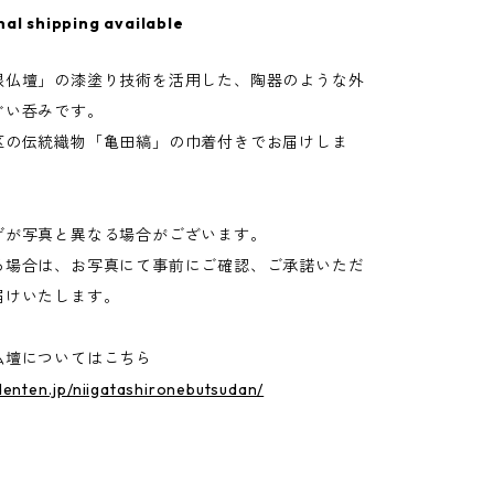
nal shipping available
根仏壇」の漆塗り技術を活用した、陶器のような外
ぐい呑みです。
区の伝統織物「亀田縞」の巾着付きでお届けしま
げが写真と異なる場合がございます。
る場合は、お写真にて事前にご確認、ご承諾いただ
届けいたします。
仏壇についてはこちら
denten.jp/niigatashironebutsudan/