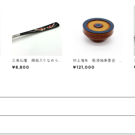
三条仏壇 蒔絵入りなめら
村上堆朱 彫漆独楽香合
かカレースプーン1本（黒塗
（色違い3種あり）
¥8,800
¥121,000
り）2匹の錦鯉