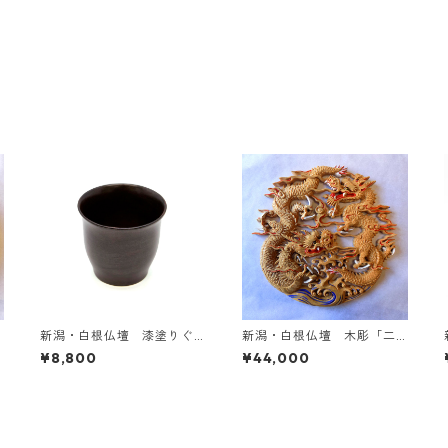
新潟・白根仏壇 漆塗りぐ
新潟・白根仏壇 木彫「二
いのみ A
匹龍」
¥8,800
¥44,000