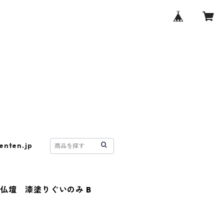
enten.jp
仏壇 漆塗りぐいのみ B