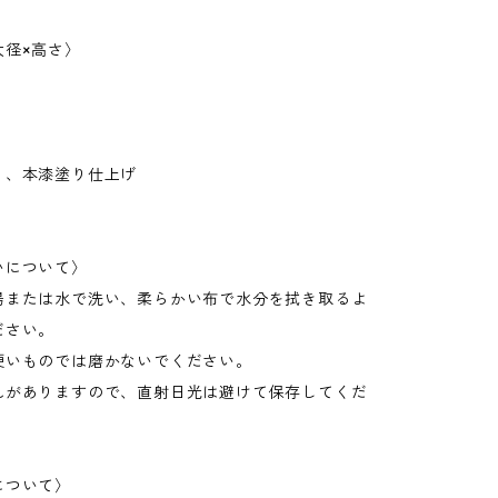
大径×高さ〉
）、本漆塗り仕上げ
）
いについて〉
湯または水で洗い、柔らかい布で水分を拭き取るよ
ださい。
硬いものでは磨かないでください。
れがありますので、直射日光は避けて保存してくだ
について〉