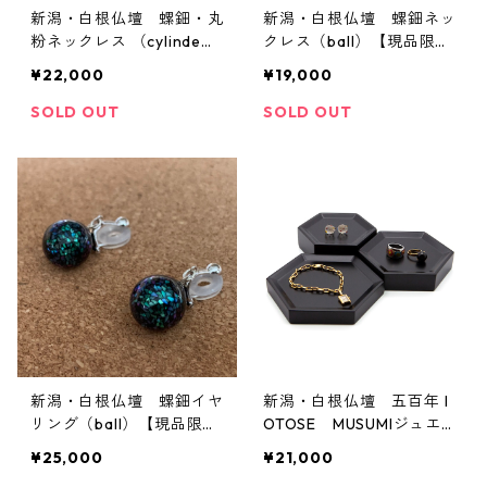
新潟・白根仏壇 螺鈿・丸
新潟・白根仏壇 螺鈿ネッ
粉ネックレス （cylinde
クレス（ball）【現品限
r）【現品限り】
り】
¥22,000
¥19,000
SOLD OUT
SOLD OUT
新潟・白根仏壇 螺鈿イヤ
新潟・白根仏壇 五百年 I
リング（ball）【現品限
OTOSE MUSUMIジュエ
り】
リー・トレイ（黒 艶な
¥25,000
¥21,000
し）