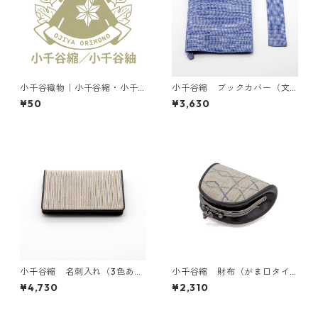
小千谷織物｜小千谷縮・小千
小千谷縮 ブックカバー（文
谷紬
庫）2色あり
¥50
¥3,630
小千谷縮 名刺入れ（3色あ
小千谷縮 財布（がま口タイ
り）
プ）柄2種あり
¥4,730
¥2,310