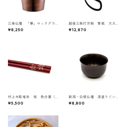
三条仏壇 「華」ロックグラ
越後三条打刃物 青紙 大久
ス 槌目・ブロンズ 300ml
保鋏 3寸
¥8,250
¥12,870
No.4857
村上木彫堆朱 桜 色分箸（1
新潟・白根仏壇 漆塗りぐい
膳）朱／黒
のみ B
¥5,500
¥8,800