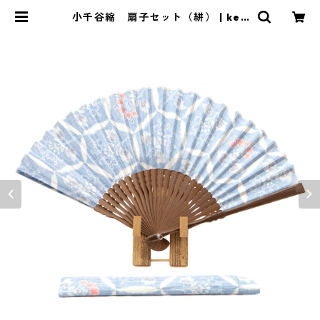
小千谷縮 扇子セット（絣） | ken
denten けんでんてん