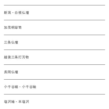
新潟・白根仏壇
加茂桐簞笥
三条仏壇
越後三条打刃物
長岡仏壇
小千谷縮・小千谷紬
塩沢紬・本塩沢