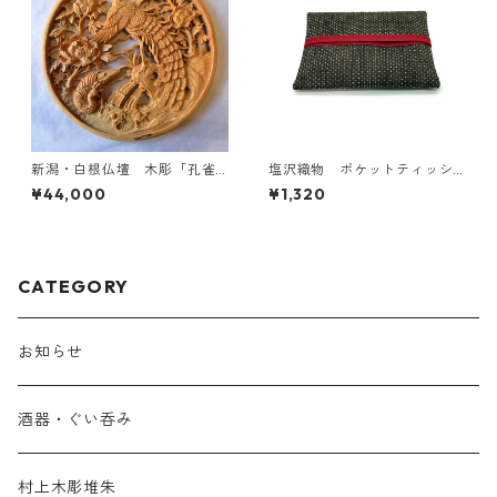
新潟・白根仏壇 木彫「孔雀
塩沢織物 ポケットティッシ
に牡丹」
ュケース 焦茶に白
¥44,000
¥1,320
CATEGORY
お知らせ
酒器・ぐい呑み
村上木彫堆朱