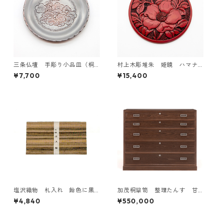
三条仏壇 手彫り小品皿（桐
村上木彫堆朱 姫鏡 ハマナ
箱入）絵柄10種あり
ス 地紋入り
¥7,700
¥15,400
塩沢織物 札入れ 飴色に黒
加茂桐簞笥 整理たんす 甘
縞
栗
¥4,840
¥550,000