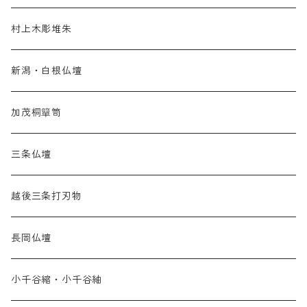
村上木彫堆朱
新潟・白根仏壇
加茂桐簞笥
三条仏壇
越後三条打刃物
長岡仏壇
小千谷縮・小千谷紬