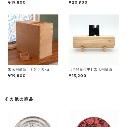
ア（木地）
紅）
¥19,800
¥20,900
加茂桐簞笥 米びつ10kg
【予約受付中】加茂桐簞笥
桐エコスピーカー 組子付
¥19,800
¥13,200
（木地）
その他の商品