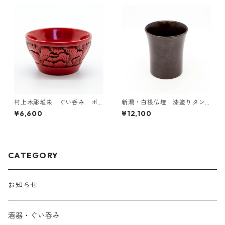
村上木彫堆朱 ぐい呑み ボ
新潟・白根仏壇 漆塗りタン
タン唐草
ブラー小
¥6,600
¥12,100
CATEGORY
お知らせ
酒器・ぐい呑み