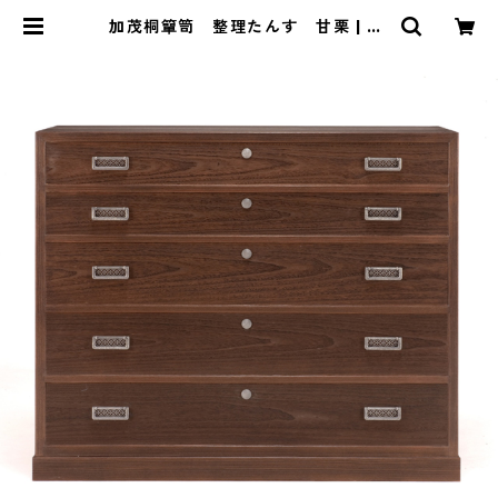
加茂桐簞笥 整理たんす 甘栗 | ke
ndenten けんでんてん