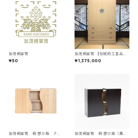
加茂桐簞笥
加茂桐簞笥 【伝統的工芸品】
総桐着物箪笥 七宝 下三大
¥50
¥1,375,000
洋（衣装盆7枚 小引き2杯）
加茂桐簞笥 桐 想ひ箱 クリ
加茂桐簞笥 桐 想ひ箱（黒／