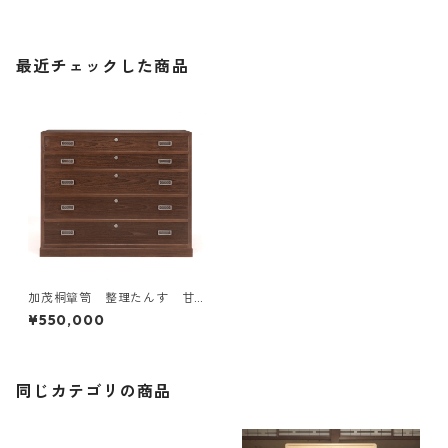
最近チェックした商品
加茂桐簞笥 整理たんす 甘
栗
¥550,000
同じカテゴリの商品