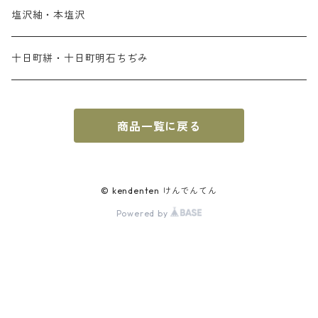
塩沢紬・本塩沢
十日町絣・十日町明石ちぢみ
商品一覧に戻る
© kendenten けんでんてん
Powered by