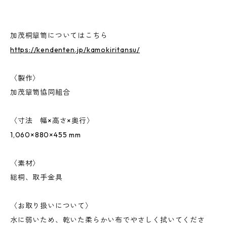
加茂桐簞笥についてはこちら
https://kendenten.jp/kamokiritansu/
〈製作〉
加茂簞笥協同組合
〈寸法 幅×高さ×奥行〉
1,060×880×455 mm
〈素材〉
総桐、取手金具
〈お取り扱いについて〉
水に弱いため、乾いた柔らかい布でやさしく拭いてくださ