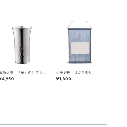
三条仏壇 「華」タンブラ
小千谷縮 はがき掛け
ーストレート 槌目・艶消
¥4,950
¥1,800
し 140ml No.4697