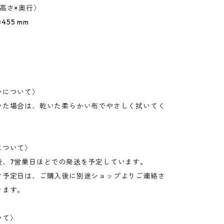
高さ×奥行〉
×455 mm
いについて〉
いた場合は、乾いた柔らかい布でやさしく拭いてく
について〉
後、7営業日ほどでの発送を予定しています。
け予定日は、ご購入後に別途ショップよりご連絡さ
きます。
いて〉