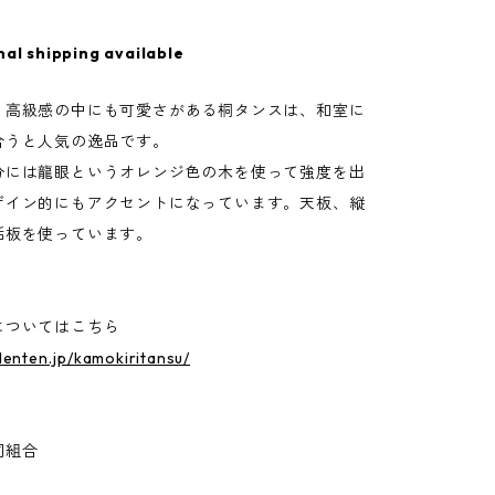
nal shipping available
、高級感の中にも可愛さがある桐タンスは、和室に
合うと人気の逸品です。
分には龍眼というオレンジ色の木を使って強度を出
ザイン的にもアクセントになっています。天板、縦
垢板を使っています。
についてはこちら
denten.jp/kamokiritansu/
同組合