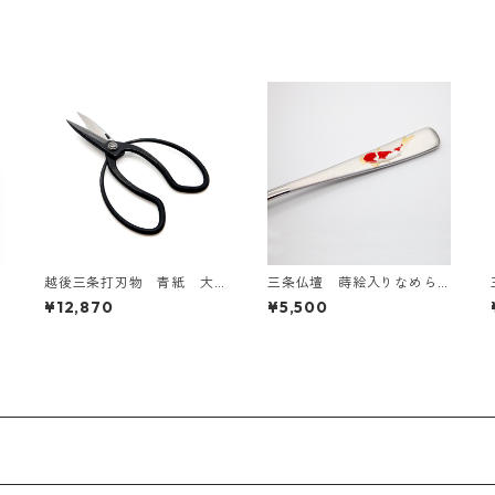
越後三条打刃物 青紙 大
三条仏壇 蒔絵入りなめら
久保鋏 3寸
かカレースプーン1本（艶消
¥12,870
¥5,500
し）絵柄2種あり