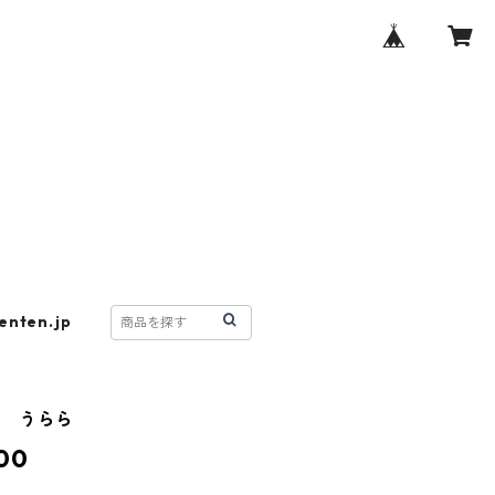
enten.jp
笥 うらら
00