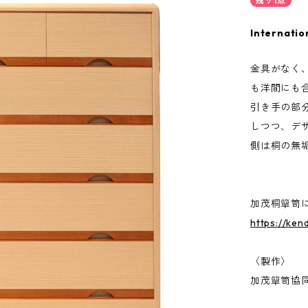
残り1点
Internatio
金具がなく
も洋間にも
引き手の部
しつつ、デ
側は桐の無
加茂桐簞笥
https://ken
〈製作〉
加茂簞笥協