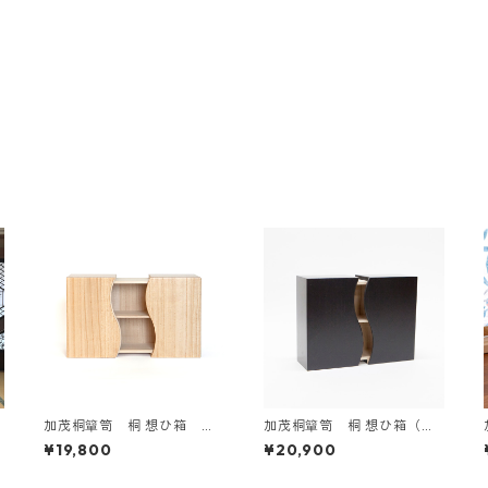
加茂桐簞笥 桐 想ひ箱 ク
加茂桐簞笥 桐 想ひ箱（黒
リア（木地）
／紅）
¥19,800
¥20,900