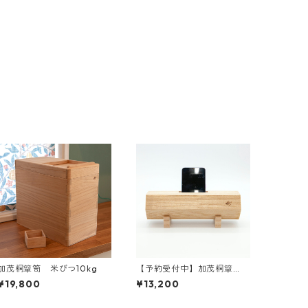
加茂桐簞笥 米びつ10kg
【予約受付中】加茂桐簞
笥 桐エコスピーカー 組
¥19,800
¥13,200
子付（木地）