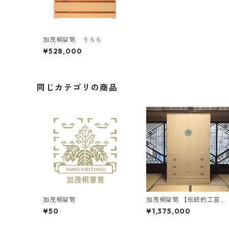
加茂桐簞笥 うらら
¥528,000
同じカテゴリの商品
加茂桐簞笥
加茂桐簞笥 【伝統的工芸
品】総桐着物箪笥 七宝
¥50
¥1,375,000
下三大洋（衣装盆7枚 小引
き2杯）