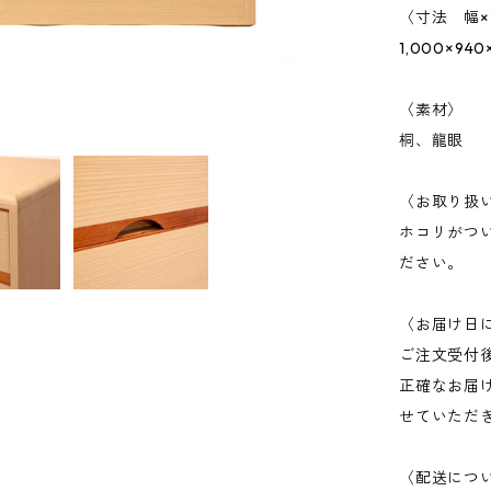
〈寸法 幅×
1,000×940
〈素材〉
桐、龍眼
〈お取り扱
ホコリがつ
ださい。
〈お届け日
ご注文受付
正確なお届
せていただ
〈配送につ