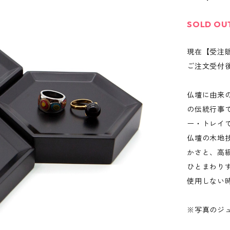
SOLD OU
現在【受注
ご注文受付
仏壇に由来
の伝統行事
ー・トレイ
仏壇の木地
かさと、高
ひとまわり
使用しない
※写真のジ