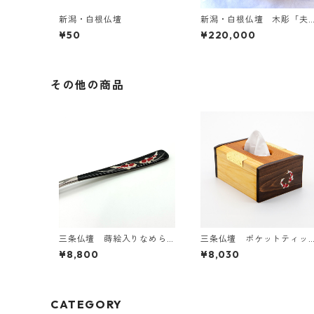
新潟・白根仏壇
新潟・白根仏壇 木彫「夫
婦龍」｜受注生産
¥50
¥220,000
その他の商品
三条仏壇 蒔絵入りなめら
三条仏壇 ポケットティッ
かカレースプーン1本（黒塗
シュケース（錦鯉）
¥8,800
¥8,030
り）2匹の錦鯉
CATEGORY