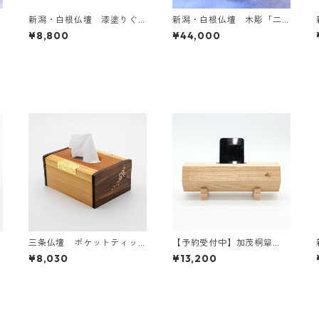
新潟・白根仏壇 漆塗りぐ
新潟・白根仏壇 木彫「二
いのみ A
匹龍」
¥8,800
¥44,000
三条仏壇 ポケットティッ
【予約受付中】加茂桐簞
シュケース（しだれ桜）
笥 桐エコスピーカー 組
¥8,030
¥13,200
子付（木地）