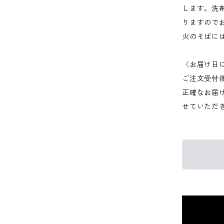
します。洗
りますので
火のそばに
〈お届け日
ご注文受付
正確なお届
せていただ