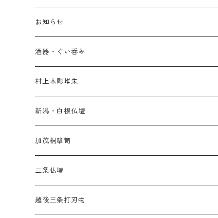
お知らせ
酒器・ぐい呑み
村上木彫堆朱
新潟・白根仏壇
加茂桐簞笥
三条仏壇
越後三条打刃物