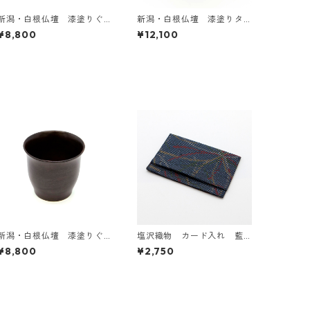
新潟・白根仏壇 漆塗りぐ
新潟・白根仏壇 漆塗りタ
いのみ B
ンブラー小
¥8,800
¥12,100
新潟・白根仏壇 漆塗りぐ
塩沢織物 カード入れ 藍
いのみ A
に赤や黄
¥8,800
¥2,750