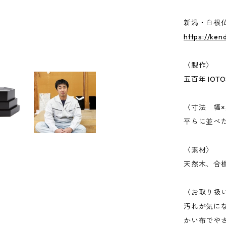
新潟・白根
https://ken
〈製作〉
五百年 IO
〈寸法 幅×
平らに並べた
〈素材〉
天然木、合
〈お取り扱
汚れが気に
かい布でや