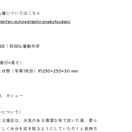
仏壇についてはこちら
denten.jp/niigatashironebutsudan/
TOSE｜和田仏壇製作所
奥行×高さ〉
状態（写真1枚目）約250×250×30 mm
板、カシュー
いについて〉
なる場合は、水気のある清潔な布で拭いた後、柔ら
さしく水分を拭き取るようにしていただくと長持ち