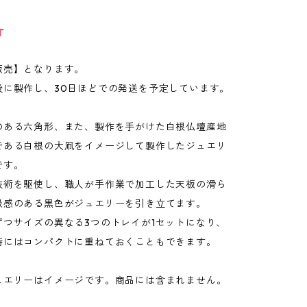
T
販売】となります。
後に製作し、30日ほどでの発送を予定しています。
のある六角形、また、製作を手がけた白根仏壇産地
である白根の大凧をイメージして製作したジュエリ
です。
技術を駆使し、職人が手作業で加工した天板の滑ら
級感のある黒色がジュエリーを引き立てます。
ずつサイズの異なる3つのトレイが1セットになり、
時にはコンパクトに重ねておくこともできます。
ュエリーはイメージです。商品には含まれません。